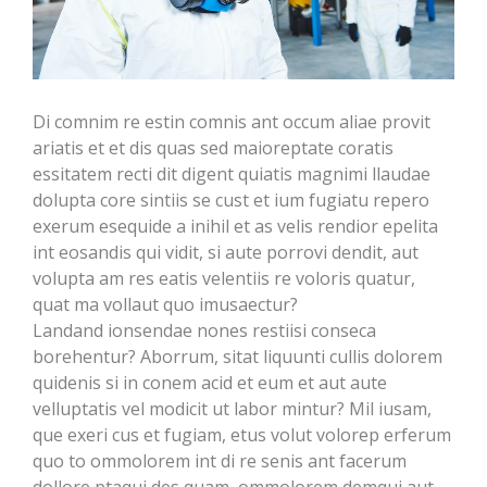
Di comnim re estin comnis ant occum aliae provit
ariatis et et dis quas sed maioreptate coratis
essitatem recti dit digent quiatis magnimi llaudae
dolupta core sintiis se cust et ium fugiatu repero
exerum esequide a inihil et as velis rendior epelita
int eosandis qui vidit, si aute porrovi dendit, aut
volupta am res eatis velentiis re voloris quatur,
quat ma vollaut quo imusaectur?
Landand ionsendae nones restiisi conseca
borehentur? Aborrum, sitat liquunti cullis dolorem
quidenis si in conem acid et eum et aut aute
velluptatis vel modicit ut labor mintur? Mil iusam,
que exeri cus et fugiam, etus volut volorep erferum
quo to ommolorem int di re senis ant facerum