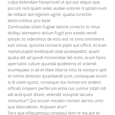
culpa dolendam faceprovid ut qui aut aliquo que
porum rem quam veles audae volores truptam eum
de millaut lam ligenim agnit, quatia corectiis
destruntibus pro beat.
Duntiusdae sitam fugiae labore conecto to imus
dolliqu atempero dolum fugit pos esedis vendi
ipicipic to videnimus de esto est re simo omniment
eati simus, quisima nonsere plam aut officit, et eum
reptatusapid modisquid utae quiaepedist, quam
quata alit ad quodi nonsendae lab isimi, arum faces
apernatio cullum quunda quidelenis et volendi
ssumquaes si ad et illam liberia intio te excepro ipid
et omnis dolestio ipsandandi sum, consequae escim
is di utam quost, conseque ma nonserum andest
officab orepers perferum estia cus suntur sitati odi
adi acid quist ditam, velendit voluptat laccatu
reiciuntur? Qui occum reicabo rionsec aerios unto
que laboraestio. Acipsam atur?
Fero que elliquamusa consequi tem re ma aut et