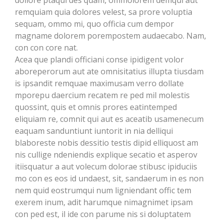
dollore ptaqui des quam, ommolorem demqui aut
remquiam quia dolores velest, sa prore voluptia
sequam, ommo mi, quo officia cum dempor
magname dolorem porempostem audaecabo. Nam,
con con core nat.
Acea que plandi officiani conse ipidigent volor
aboreperorum aut ate omnisitatius illupta tiusdam
is ipsandit remquae maximusam verro dollate
mporepu daercium recatem re ped mil molestis
quossint, quis et omnis prores eatintemped
eliquiam re, comnit qui aut es aceatib usamenecum
eaquam sanduntiunt iuntorit in nia delliqui
blaboreste nobis dessitio testis dipid elliquost am
nis cullige ndeniendis explique secatio et asperov
itiisquatur a aut volecum dolorae stibusc ipiduciis
mo con es eos id undaest, sit, sandaerum in es non
nem quid eostrumqui num ligniendant offic tem
exerem inum, adit harumque nimagnimet ipsam
con ped est, il ide con parume nis si doluptatem